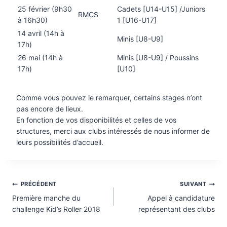
25 février (9h30
Cadets [U14-U15] /Juniors
RMCS
à 16h30)
1 [U16-U17]
14 avril (14h à
Minis [U8-U9]
17h)
26 mai (14h à
Minis [U8-U9] / Poussins
17h)
[U10]
Comme vous pouvez le remarquer, certains stages n’ont
pas encore de lieux.
En fonction de vos disponibilités et celles de vos
structures, merci aux clubs intéressés de nous informer de
leurs possibilités d’accueil.
Navigation
PRÉCÉDENT
SUIVANT
Première manche du
Appel à candidature
de
challenge Kid’s Roller 2018
représentant des clubs