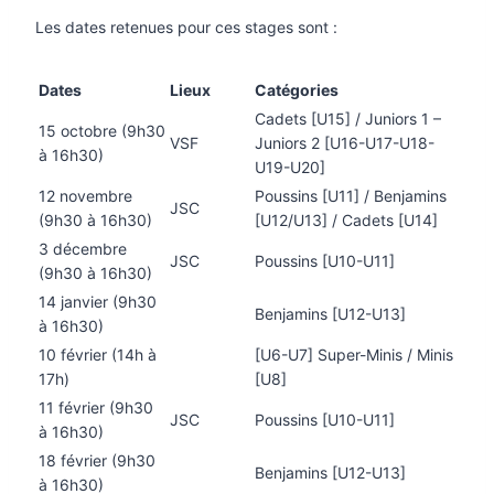
Les dates retenues pour ces stages sont :
Dates
Lieux
Catégories
Cadets [U15] / Juniors 1 –
15 octobre (9h30
VSF
Juniors 2 [U16-U17-U18-
à 16h30)
U19-U20]
12 novembre
Poussins [U11] / Benjamins
JSC
(9h30 à 16h30)
[U12/U13] / Cadets [U14]
3 décembre
JSC
Poussins [U10-U11]
(9h30 à 16h30)
14 janvier (9h30
Benjamins [U12-U13]
à 16h30)
10 février (14h à
[U6-U7] Super-Minis / Minis
17h)
[U8]
11 février (9h30
JSC
Poussins [U10-U11]
à 16h30)
18 février (9h30
Benjamins [U12-U13]
à 16h30)