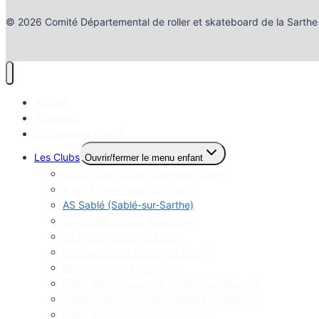
© 2026 Comité Départemental de roller et skateboard de la Sarthe
Accueil
Actualités
Qui sommes nous ?
Les Clubs
Ouvrir/fermer le menu enfant
ADEL Roller Sport (Laigné-en-Belin)
Anille Braye Roller (St Calais)
AS Sablé (Sablé-sur-Sarthe)
JSC Roller Sports (Coulaines)
La Tribu Rollers (Le Mans)
Le Mans Roller CSSG (Le Mans)
Roller Derby 72 (Le Mans)
Roller Maine Coeur de Sarthe (La Guierche)
Roller Sports Club de Connerré (Connerré)
Roller Sports Fléchois (La Flèche)