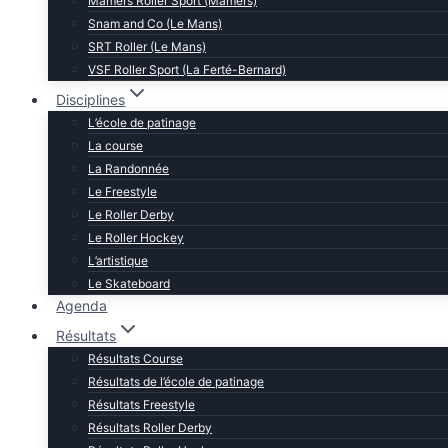
Mamers Roller Sport (Mamers)
Snam and Co (Le Mans)
SRT Roller (Le Mans)
VSF Roller Sport (La Ferté-Bernard)
Disciplines
L’école de patinage
La course
La Randonnée
Le Freestyle
Le Roller Derby
Le Roller Hockey
L’artistique
Le Skateboard
Agenda
Résultats
Résultats Course
Résultats de l’école de patinage
Résultats Freestyle
Résultats Roller Derby