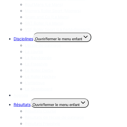
Roul’Mans (Le Mans)
Mamers Roller Sport (Mamers)
Snam and Co (Le Mans)
SRT Roller (Le Mans)
VSF Roller Sport (La Ferté-Bernard)
Disciplines
Ouvrir/fermer le menu enfant
L’école de patinage
La course
La Randonnée
Le Freestyle
Le Roller Derby
Le Roller Hockey
L’artistique
Le Skateboard
Agenda
Résultats
Ouvrir/fermer le menu enfant
Résultats Course
Résultats de l’école de patinage
Résultats Freestyle