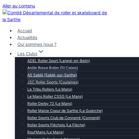
Aller au contenu
Accueil
Actualités
Qui sommes nous ?
Les Clubs
ADEL Roller Sport (Laigné-en-Belin)
Anille Braye Roller (St Calais)
AS Sablé (Sablé-sur-Sarthe)
JSC Roller Sports (Coulaines)
La Tribu Rollers (Le Mans)
Le Mans Roller CSSG (Le Mans)
Roller Derby 72 (Le Mans)
Roller Maine Coeur de Sarthe (La Guierche)
Roller Sports Club de Connerré (Connerré)
Roller Sports Fléchois (La Flèche)
Roul’Mans (Le Mans)