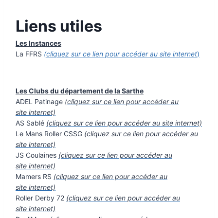
Liens utiles
Les Instances
La FFRS
(cliquez sur ce lien pour accéder au site internet
)
Les Clubs du département de la Sarthe
ADEL Patinage
(cliquez sur ce lien pour accéder au
site internet)
AS Sablé
(cliquez sur ce lien pour accéder au site internet)
Le Mans Roller CSSG
(cliquez sur ce lien pour accéder au
site internet)
JS Coulaines
(cliquez sur ce lien pour accéder au
site internet)
Mamers RS
(cliquez sur ce lien pour accéder au
site internet)
Roller Derby 72
(cliquez sur ce lien pour accéder au
site internet)