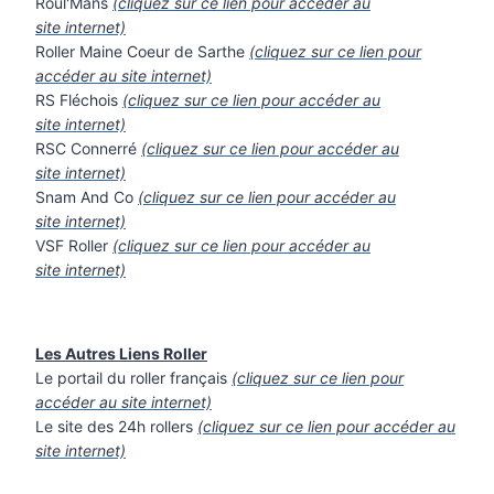
Roul'Mans
(cliquez sur ce lien pour accéder au
site internet)
Roller Maine Coeur de Sarthe
(cliquez sur ce lien pour
accéder au site internet)
RS Fléchois
(cliquez sur ce lien pour accéder au
site internet)
RSC Connerré
(cliquez sur ce lien pour accéder au
site internet)
Snam And Co
(cliquez sur ce lien pour accéder au
site internet)
VSF Roller
(cliquez sur ce lien pour accéder au
site internet)
Les Autres Liens Roller
Le portail du roller français
(cliquez sur ce lien pour
accéder au site internet)
Le site des 24h rollers
(cliquez sur ce lien pour accéder au
site internet)