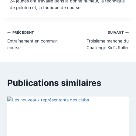
24 jeunes ont travaillé dans la bonne humeur, la technique
de peloton et, la tactique de course.
Navigation
PRÉCÉDENT
SUIVANT
Entraînement en commun
Troisième manche du
de
course
Challenge Kid’s Roller
l’article
Publications similaires