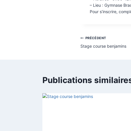
– Lieu : Gymnase Bra
Pour s’inscrire, compl
Navigation
PRÉCÉDENT
Stage course benjamins
de
l’article
Publications similaire