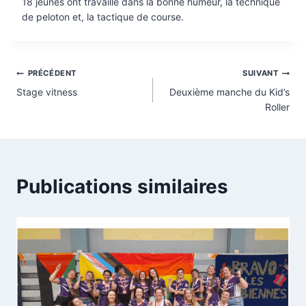
18 jeunes ont travaillé dans la bonne humeur, la technique
de peloton et, la tactique de course.
Navigation
PRÉCÉDENT
SUIVANT
Stage vitness
Deuxième manche du Kid’s
de
Roller
l’article
Publications similaires