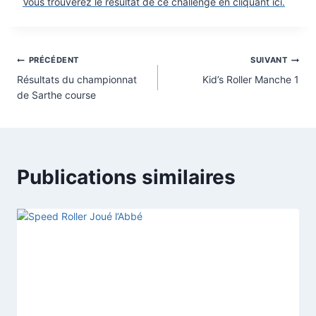
Vous trouverez le résultat de ce challenge en cliquant ici.
Navigation
PRÉCÉDENT
SUIVANT
Résultats du championnat
Kid’s Roller Manche 1
de
de Sarthe course
l’article
Publications similaires