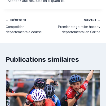
Accédez aux résultats en cliquant ici.
Navigation
PRÉCÉDENT
SUIVANT
Compétition
Premier stage roller hockey
de
départementale course
départemental en Sarthe
l’article
Publications similaires