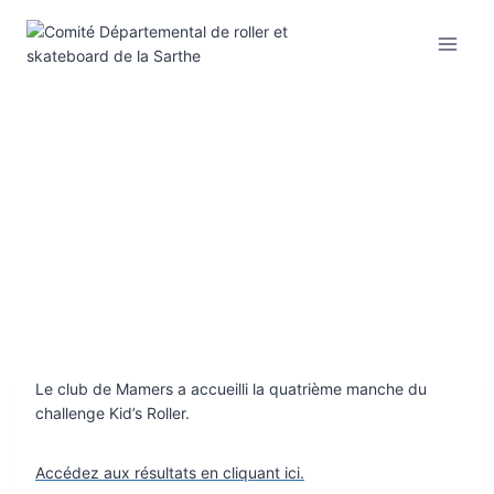
Aller
au
contenu
Le club de Mamers a accueilli la quatrième manche du
challenge Kid’s Roller.
Accédez aux résultats en cliquant ici.