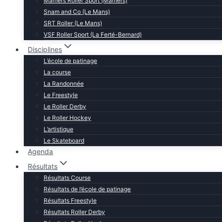
Mamers Roller Sport (Mamers)
Snam and Co (Le Mans)
SRT Roller (Le Mans)
VSF Roller Sport (La Ferté-Bernard)
Disciplines
L’école de patinage
La course
La Randonnée
Le Freestyle
Le Roller Derby
Le Roller Hockey
L’artistique
Le Skateboard
Agenda
Résultats
Résultats Course
Résultats de l’école de patinage
Résultats Freestyle
Résultats Roller Derby