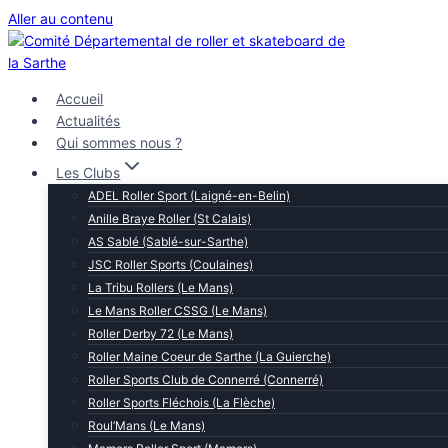
Aller au contenu
Accueil
Actualités
Qui sommes nous ?
Les Clubs
ADEL Roller Sport (Laigné-en-Belin)
Anille Braye Roller (St Calais)
AS Sablé (Sablé-sur-Sarthe)
JSC Roller Sports (Coulaines)
La Tribu Rollers (Le Mans)
Le Mans Roller CSSG (Le Mans)
Roller Derby 72 (Le Mans)
Roller Maine Coeur de Sarthe (La Guierche)
Roller Sports Club de Connerré (Connerré)
Roller Sports Fléchois (La Flèche)
Roul’Mans (Le Mans)