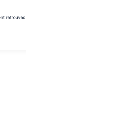
nt retrouvés pour la première après-midi du challenge Kid’s Roller 20