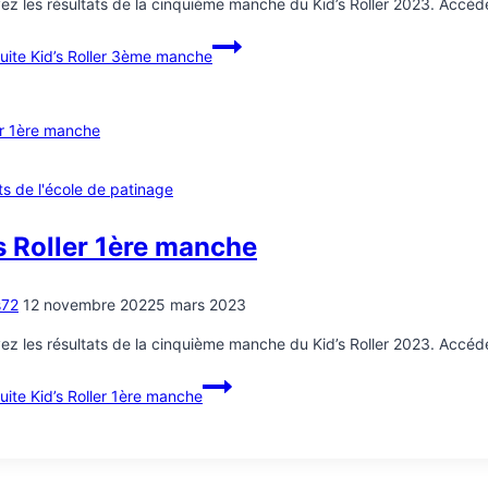
ez les résultats de la cinquième manche du Kid’s Roller 2023. Accédez
suite
Kid’s Roller 3ème manche
ts de l'école de patinage
s Roller 1ère manche
s72
12 novembre 2022
5 mars 2023
ez les résultats de la cinquième manche du Kid’s Roller 2023. Accédez
suite
Kid’s Roller 1ère manche