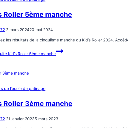
’s Roller 5ème manche
s72
2 mars 2024
20 mai 2024
ez les résultats de la cinquième manche du Kid’s Roller 2024. Accédez
suite
Kid’s Roller 5ème manche
ts de l'école de patinage
’s Roller 3ème manche
s72
21 janvier 2023
5 mars 2023