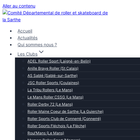
Aller au contenu
Accueil
Actualités
Qui sommes nous ?
Les Clubs
ADEL Roller Sport (Laigné-en-Belin)
Anille Braye Roller (St Calais)
AS Sablé (Sablé-sur-Sarthe)
JSC Roller Sports (Coulaines)
La Tribu Rollers (Le Mans)
Le Mans Roller CSSG (Le Mans)
Roller Derby 72 (Le Mans)
Roller Maine Coeur de Sarthe (La Guierche)
Roller Sports Club de Connerré (Connerré)
Roller Sports Fléchois (La Flèche)
Roul’Mans (Le Mans)