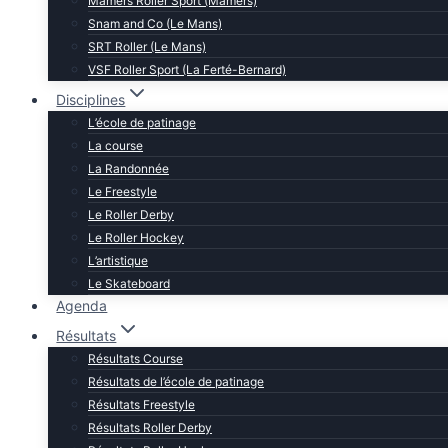
Mamers Roller Sport (Mamers)
Snam and Co (Le Mans)
SRT Roller (Le Mans)
VSF Roller Sport (La Ferté-Bernard)
Disciplines
L’école de patinage
La course
La Randonnée
Le Freestyle
Le Roller Derby
Le Roller Hockey
L’artistique
Le Skateboard
Agenda
Résultats
Résultats Course
Résultats de l’école de patinage
Résultats Freestyle
Résultats Roller Derby