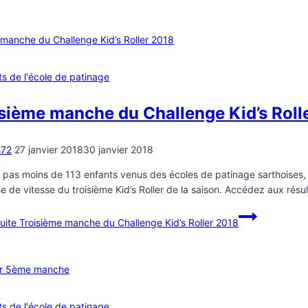
ts de l'école de patinage
sième manche du Challenge Kid’s Roll
s72
27 janvier 2018
30 janvier 2018
 pas moins de 113 enfants venus des écoles de patinage sarthoises, q
se de vitesse du troisième Kid’s Roller de la saison. Accédez aux résul
suite
Troisième manche du Challenge Kid’s Roller 2018
ts de l'école de patinage