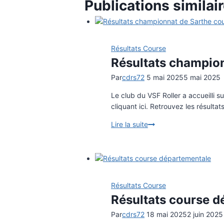
l’article
Publications similai
Résultats Course
Résultats champio
Par
cdrs72
5 mai 2025
5 mai 2025
Le club du VSF Roller a accueilli s
cliquant ici. Retrouvez les résultat
Lire la suite
Résultats
championnat
de
Sarthe
course
Résultats Course
Résultats course 
Par
cdrs72
18 mai 2025
2 juin 2025