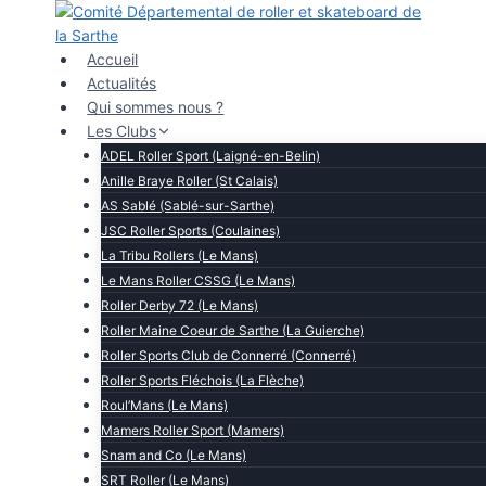
Aller
au
contenu
Accueil
Actualités
Qui sommes nous ?
Les Clubs
ADEL Roller Sport (Laigné-en-Belin)
Anille Braye Roller (St Calais)
AS Sablé (Sablé-sur-Sarthe)
JSC Roller Sports (Coulaines)
La Tribu Rollers (Le Mans)
Le Mans Roller CSSG (Le Mans)
Roller Derby 72 (Le Mans)
Roller Maine Coeur de Sarthe (La Guierche)
Roller Sports Club de Connerré (Connerré)
Roller Sports Fléchois (La Flèche)
Roul’Mans (Le Mans)
Mamers Roller Sport (Mamers)
Snam and Co (Le Mans)
SRT Roller (Le Mans)