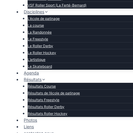
VSF Roller Sport (La Ferté-Bernard)
Disciplines
L’école de patinage
La course
La Randonnée
Le Freestyle
Le Roller Derby
Le Roller Hockey
L’artistique
Le Skateboard
Agenda
Résultats
Résultats Course
Résultats de l’école de patinage
Résultats Freestyle
Résultats Roller Derby
Résultats Roller Hockey
Photos
Liens