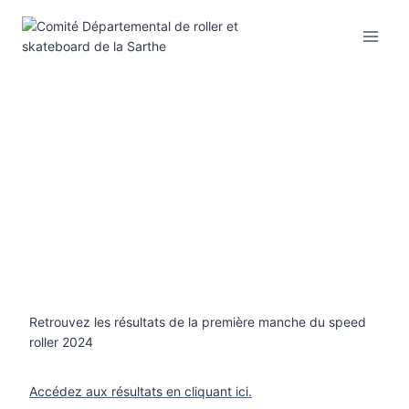
Aller
au
contenu
Retrouvez les résultats de la première manche du speed
roller 2024
Accédez aux résultats en cliquant ici.