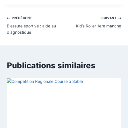
Navigation
PRÉCÉDENT
SUIVANT
Blessure sportive : aide au
Kid’s Roller 1ère manche
de
diagnostique
l’article
Publications similaires