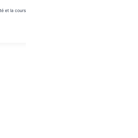
et la course de vitesse du premier Kid’s Roller de la saison. Vous re