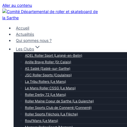
Aller au contenu
Accueil
Actualités
Qui sommes nous ?
Les Clubs
ADEL Roller Sport (Laigné-en-Belin)
Anille Braye Roller (St Calais)
AS Sablé (Sablé-sur-Sarthe)
JSC Roller Sports (Coulaines)
La Tribu Rollers (Le Mans)
Le Mans Roller CSSG (Le Mans)
Roller Derby 72 (Le Mans)
Roller Maine Coeur de Sarthe (La Guierche)
Roller Sports Club de Connerré (Connerré)
Roller Sports Fléchois (La Flèche)
Roul’Mans (Le Mans)