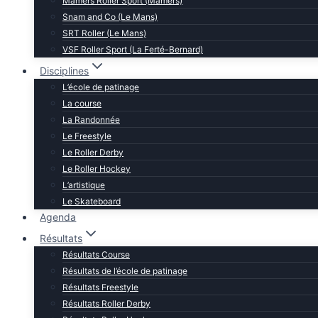
Mamers Roller Sport (Mamers)
Snam and Co (Le Mans)
SRT Roller (Le Mans)
VSF Roller Sport (La Ferté-Bernard)
Disciplines
L’école de patinage
La course
La Randonnée
Le Freestyle
Le Roller Derby
Le Roller Hockey
L’artistique
Le Skateboard
Agenda
Résultats
Résultats Course
Résultats de l’école de patinage
Résultats Freestyle
Résultats Roller Derby