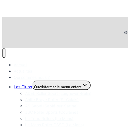
© 
Accueil
Actualités
Qui sommes nous ?
Les Clubs
Ouvrir/fermer le menu enfant
ADEL Roller Sport (Laigné-en-Belin)
Anille Braye Roller (St Calais)
AS Sablé (Sablé-sur-Sarthe)
JSC Roller Sports (Coulaines)
La Tribu Rollers (Le Mans)
Le Mans Roller CSSG (Le Mans)