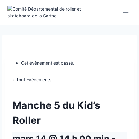
Aller
au
contenu
Cet évènement est passé.
« Tout Évènements
Manche 5 du Kid’s
Roller
mars 14 @ 14 h 00 min
-