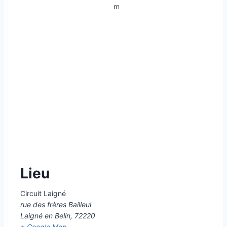
m
Lieu
Circuit Laigné
rue des frères Bailleul
Laigné en Belin
,
72220
+ Google Map