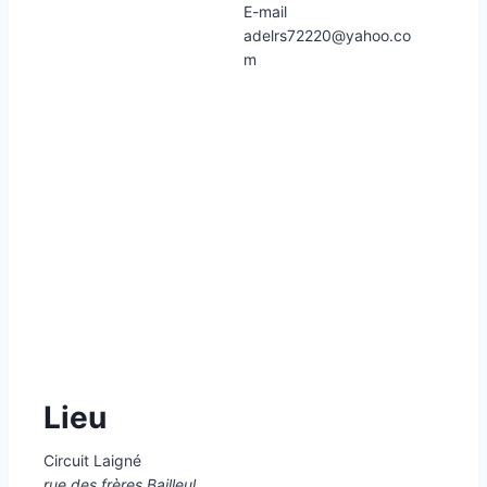
E-mail
adelrs72220@yahoo.co
m
Lieu
Circuit Laigné
rue des frères Bailleul