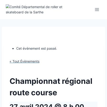
Aller
au
contenu
Cet évènement est passé.
« Tout Évènements
Championnat régional
route course
27 avril 2024 @ 8 h 00