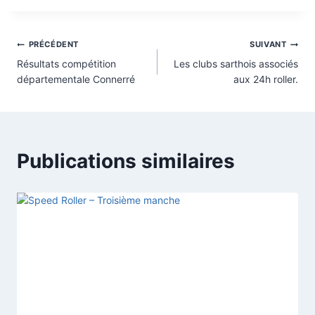
Navigation
PRÉCÉDENT
SUIVANT
Résultats compétition
Les clubs sarthois associés
de
départementale Connerré
aux 24h roller.
l’article
Publications similaires