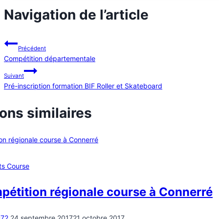
Navigation de l’article
Précédent
Compétition départementale
Suivant
Pré-inscription formation BIF Roller et Skateboard
ons similaires
ts Course
étition régionale course à Connerré
s72
24 septembre 2017
21 octobre 2017