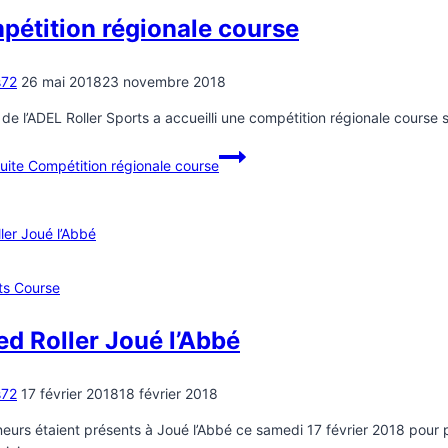
étition régionale course
s72
26 mai 2018
23 novembre 2018
 de l’ADEL Roller Sports a accueilli une compétition régionale course su
suite
Compétition régionale course
ts Course
d Roller Joué l’Abbé
s72
17 février 2018
18 février 2018
neurs étaient présents à Joué l’Abbé ce samedi 17 février 2018 pour 