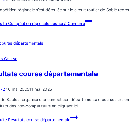
pétition régionale s’est déroulée sur le circuit routier de Sablé regr
suite
Compétition régionale course à Connerré
ts Course
ultats course départementale
s72
10 mai 2025
11 mai 2025
 de Sablé a organisé une compétition départementale course sur son c
ultats des non-compétiteurs en cliquant ici.
suite
Résultats course départementale