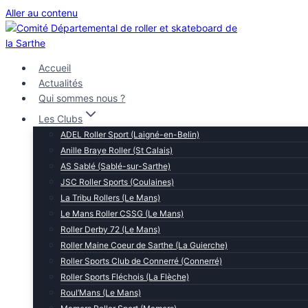
Aller au contenu
Accueil
Actualités
Qui sommes nous ?
Les Clubs
ADEL Roller Sport (Laigné-en-Belin)
Anille Braye Roller (St Calais)
AS Sablé (Sablé-sur-Sarthe)
JSC Roller Sports (Coulaines)
La Tribu Rollers (Le Mans)
Le Mans Roller CSSG (Le Mans)
Roller Derby 72 (Le Mans)
Roller Maine Coeur de Sarthe (La Guierche)
Roller Sports Club de Connerré (Connerré)
Roller Sports Fléchois (La Flèche)
Roul’Mans (Le Mans)