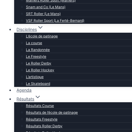
Mamers Roller Sport (Mamers)
Snam and Co (Le Mans)
SRT Roller (Le Mans)
VSF Roller Sport (La Ferté-Bernard)
Disciplines
L’école de patinage
La course
La Randonnée
Le Freestyle
Le Roller Derby
Le Roller Hockey
L’artistique
Le Skateboard
Agenda
Résultats
Résultats Course
Résultats de l’école de patinage
Résultats Freestyle
Résultats Roller Derby