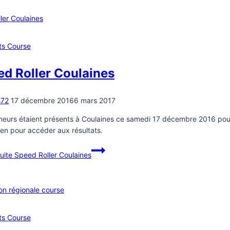
ts Course
d Roller Coulaines
s72
17 décembre 2016
6 mars 2017
neurs étaient présents à Coulaines ce samedi 17 décembre 2016 pour
lien pour accéder aux résultats.
suite
Speed Roller Coulaines
ts Course