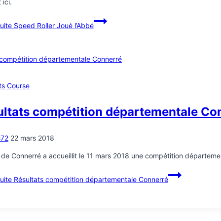
t ici.
suite
Speed Roller Joué l’Abbé
ts Course
ultats compétition départementale Co
s72
22 mars 2018
 de Connerré a accueillit le 11 mars 2018 une compétition département
suite
Résultats compétition départementale Connerré